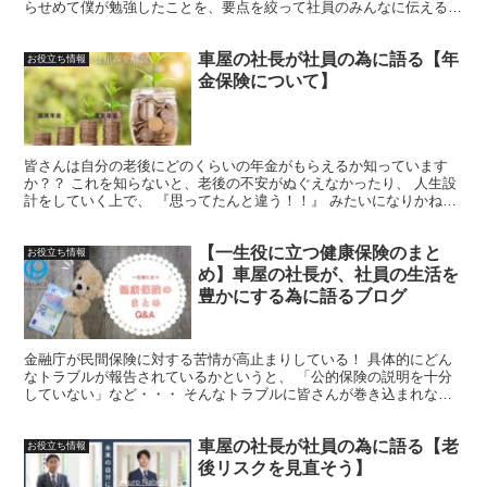
らせめて僕が勉強したことを、要点を絞って社員のみんなに伝えるこ
とで、社員みんなのリテラシーが上がり、結果人生が豊かになる。そ
うなってもらえるように発信していきます！
車屋の社長が社員の為に語る【年
お役立ち情報
金保険について】
皆さんは自分の老後にどのくらいの年金がもらえるか知っています
か？？ これを知らないと、老後の不安がぬぐえなかったり、 人生設
計をしていく上で、 『思ってたんと違う！！』 みたいになりかねま
せん。 まずは普段支払っている年金保険の内訳を解説します。
【一生役に立つ健康保険のまと
お役立ち情報
め】車屋の社長が、社員の生活を
豊かにする為に語るブログ
金融庁が民間保険に対する苦情が高止まりしている！ 具体的にどん
なトラブルが報告されているかというと、 「公的保険の説明を十分
していない」など・・・ そんなトラブルに皆さんが巻き込まれない
ためにも、 公的保険の内容をしっかり理解しておく必要があるの
で、 Q＆A方式でまとめて みました。
車屋の社長が社員の為に語る【老
お役立ち情報
後リスクを見直そう】