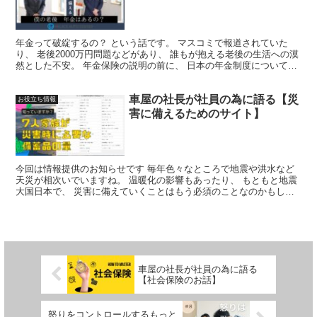
年金って破綻するの？ という話です。 マスコミで報道されていた
り、 老後2000万円問題などがあり、 誰もが抱える老後の生活への漠
然とした不安。 年金保険の説明の前に、 日本の年金制度について解
説します。
車屋の社長が社員の為に語る【災
お役立ち情報
害に備えるためのサイト】
今回は情報提供のお知らせです 毎年色々なところで地震や洪水など
天災が相次いでいますね。 温暖化の影響もあったり、 もともと地震
大国日本で、 災害に備えていくことはもう必須のことなのかもしれ
ません。
車屋の社長が社員の為に語る
【社会保険のお話】
怒りをコントロールするもっと